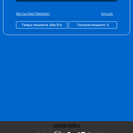
Non hai Spid? Registrati!
Annulla
Tempo rimanente:
04m 57s
Tentativi rimanenti:
5
cookie policy