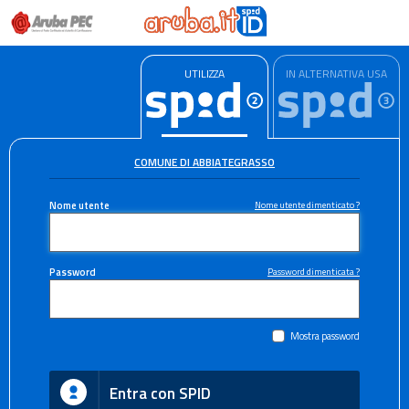
UTILIZZA
IN ALTERNATIVA USA
COMUNE DI ABBIATEGRASSO
Nome utente
Nome utente dimenticato ?
Password
Password dimenticata ?
Mostra password
Entra con SPID