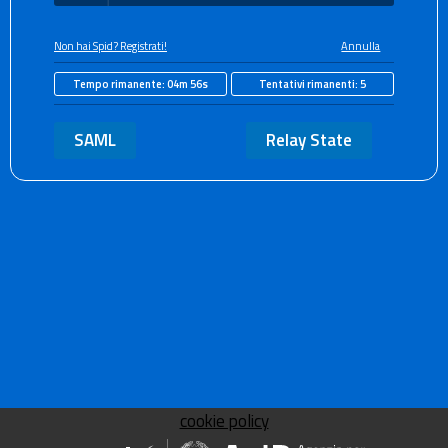
Non hai Spid? Registrati!
Annulla
Tempo rimanente:
04m 56s
Tentativi rimanenti:
5
SAML
Relay State
cookie policy