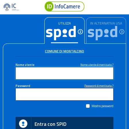
UTILIZZA
IN ALTERNATIVA USA
COMUNE DI MONTALCINO
Nome utente
Nome utente dimenticato ?
Password
Password dimenticata ?
Mostra password
Entra con SPID