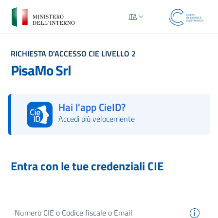
ITA
SELEZIONE LINGUA: LINGUA S
RICHIESTA D'ACCESSO CIE LIVELLO 2
PisaMo Srl
Hai l'app CieID?
Accedi più velocemente
Autorizza con l'App CieID
Entra con le tue credenziali CIE
Numero
CIE
o Codice fiscale o Email