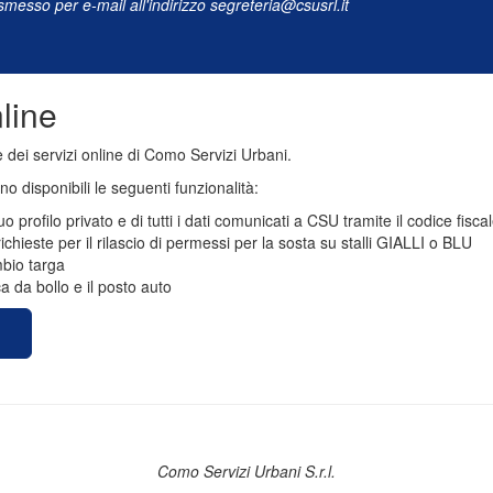
smesso per e-mail all'indirizzo
segreteria@csusrl.it
line
 dei servizi online di Como Servizi Urbani.
o disponibili le seguenti funzionalità:
 profilo privato e di tutti i dati comunicati a CSU tramite il codice fisca
ichieste per il rilascio di permessi per la sosta su stalli GIALLI o BLU
bio targa
 da bollo e il posto auto
Como Servizi Urbani S.r.l.