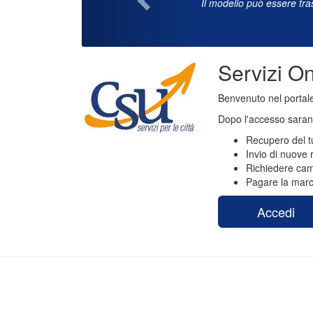
Il modello può essere tra
Servizi On
Benvenuto nel portale
Dopo l'accesso sarann
Recupero del tuo
Invio di nuove r
Richiedere cam
Pagare la marca
Accedi