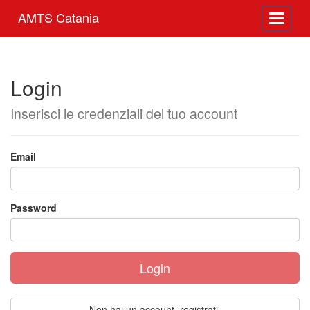
;
AMTS Catania
Toggle 
Login
Inserisci le credenziali del tuo account
Email
Password
Non hai un account, registrati.