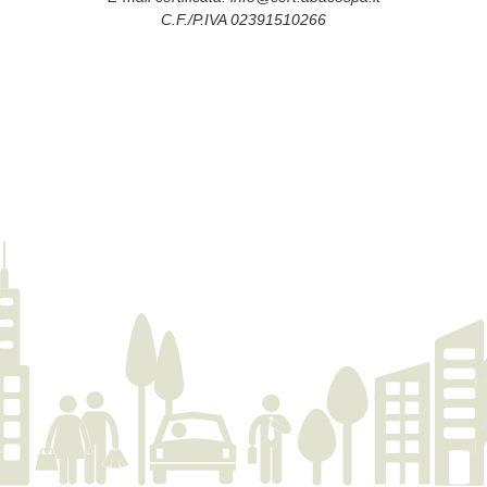
C.F./P.IVA 02391510266