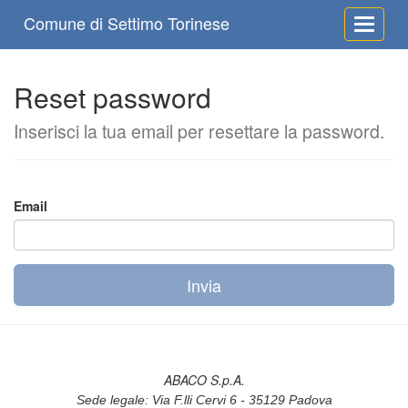
Comune di Settimo Torinese
Toggle 
Reset password
Inserisci la tua email per resettare la password.
Email
ABACO S.p.A.
Sede legale: Via F.lli Cervi 6 - 35129 Padova