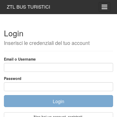
;
ZTL BUS TURISTICI
Toggle 
Login
Inserisci le credenziali del tuo account
Email o Username
Password
Non hai un account, registrati.